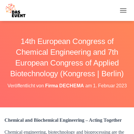
N
A
V
I
G
14th European Congress of
A
T
Chemical Engineering and 7th
I
O
European Congress of Applied
N
Biotechnology (Kongress | Berlin)
U
M
S
Veröffentlicht von
Firma DECHEMA
am
1. Februar 2023
C
H
A
L
T
E
Chemical and Biochemical Engineering – Acting Together
N
Chemical engineering, biotechnology and bioprocessing are the