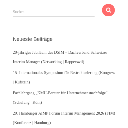
S
Suchen …
u
c
h
e
Neueste Beiträge
n
n
20-jähriges Jubiläum des DSIM – Dachverband Schweizer
a
c
Interim Manager (Networking | Rapperswil)
h
:
15. Internationales Symposium für Restrukturierung (Kongress
| Kufstein)
Fachlehrgang „KMU-Berater für Unternehmensnachfolge“
(Schulung | Köln)
20. Hamburger AIMP Forum Interim Management 2026 (FIM)
(Konferenz | Hamburg)