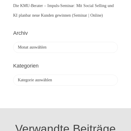
Die KMU-Berater – Impuls-Seminar: Mit Social Selling und
KI planbar neue Kunden gewinnen (Seminar | Online)
Archiv
A
r
c
h
Kategorien
i
v
K
a
t
e
g
o
r
i
Verwandte Beiträge
e