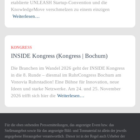
etablierte UNLEASH Startup-Convention und die
KnowledgeMove verschmelzen zu einem einzigen
Weiterlesen…
KONGRESS
INSIDE Kongress (Kongress | Bochum)
Die Branchen im Wandel 2026 geht der INSIDE Kongress
in die 8. Runde – diesmal im RuhrCongress Bochum am
Vonovia Ruhrstadion! Eine Bühne für Innovation, neue
Ideen und starke Netzwerke. Am 24. und 25. November
2026 trifft sich hier die
Weiterlesen…
Für die oben stehenden Pressemitteilungen, das angezeigte Event bzw. das
Stellenangebot sowie für das angezeigte Bild- und Tonmaterial ist allein der jeweils
angegebene Herausgeber verantwortlich. Dieser ist in der Regel auch Urheber der