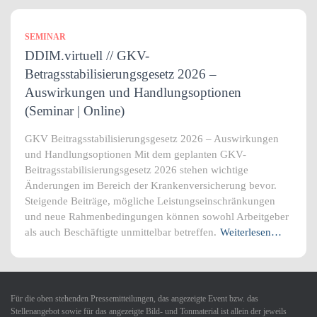
SEMINAR
DDIM.virtuell // GKV-
Betragsstabilisierungsgesetz 2026 –
Auswirkungen und Handlungsoptionen
(Seminar | Online)
GKV Beitragsstabilisierungsgesetz 2026 – Auswirkungen
und Handlungsoptionen Mit dem geplanten GKV-
Beitragsstabilisierungsgesetz 2026 stehen wichtige
Änderungen im Bereich der Krankenversicherung bevor.
Steigende Beiträge, mögliche Leistungseinschränkungen
und neue Rahmenbedingungen können sowohl Arbeitgeber
als auch Beschäftigte unmittelbar betreffen.
Weiterlesen…
Für die oben stehenden Pressemitteilungen, das angezeigte Event bzw. das
Stellenangebot sowie für das angezeigte Bild- und Tonmaterial ist allein der jeweils