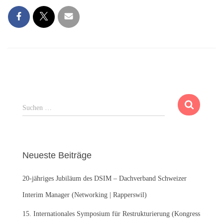
S
Suchen …
u
c
h
e
Neueste Beiträge
n
n
20-jähriges Jubiläum des DSIM – Dachverband Schweizer
a
c
Interim Manager (Networking | Rapperswil)
h
:
15. Internationales Symposium für Restrukturierung (Kongress