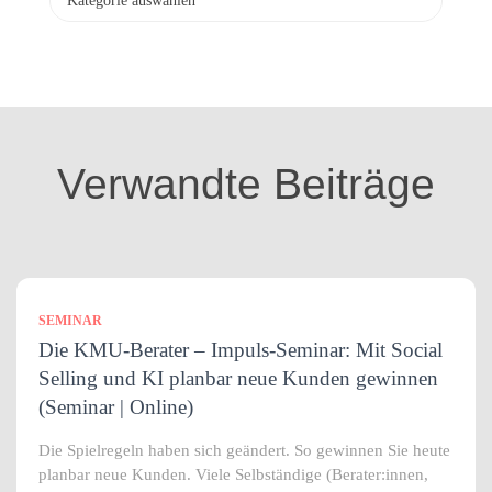
a
t
e
g
o
r
i
Verwandte Beiträge
e
n
SEMINAR
Die KMU-Berater – Impuls-Seminar: Mit Social
Selling und KI planbar neue Kunden gewinnen
(Seminar | Online)
Die Spielregeln haben sich geändert. So gewinnen Sie heute
planbar neue Kunden. Viele Selbständige (Berater:innen,