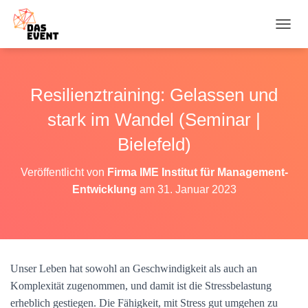
N
A
V
I
G
Resilienztraining: Gelassen und
A
T
stark im Wandel (Seminar |
I
O
Bielefeld)
N
U
Veröffentlicht von
Firma IME Institut für Management-
M
Entwicklung
am
31. Januar 2023
S
C
H
A
L
T
Unser Leben hat sowohl an Geschwindigkeit als auch an
E
N
Komplexität zugenommen, und damit ist die Stressbelastung
erheblich gestiegen. Die Fähigkeit, mit Stress gut umgehen zu