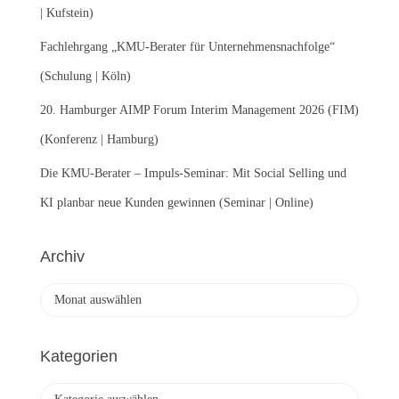
| Kufstein)
Fachlehrgang „KMU-Berater für Unternehmensnachfolge“
(Schulung | Köln)
20. Hamburger AIMP Forum Interim Management 2026 (FIM)
(Konferenz | Hamburg)
Die KMU-Berater – Impuls-Seminar: Mit Social Selling und
KI planbar neue Kunden gewinnen (Seminar | Online)
Archiv
A
r
c
h
Kategorien
i
v
K