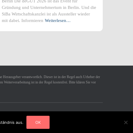
Berlin Die deGUT 2026 ist das Event für
Gründung und Unternehmertum in Berlin. Und die
SiBa Wirtschaftskanzlei ist als Aussteller wieder
mit dabei. Informieren
Weiterlesen…
ne Herausgeber verantwortlich. Dieser ist in der Regel auch Urheber der
Weiterverarbeitung ist in der Regel kostenfrei. Bitte klären Sie vor
Hestia | Entwickelt von
ThemeIsle
ständnis aus.
OK