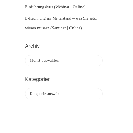
Einführungskurs (Webinar | Online)
E-Rechnung im Mittelstand – was Sie jetzt
wissen müssen (Seminar | Online)
Archiv
A
r
c
h
Kategorien
i
v
K
a
t
e
g
o
r