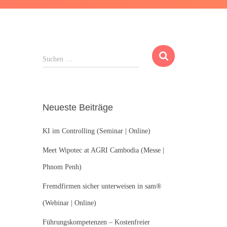
S
Suchen …
u
c
h
e
Neueste Beiträge
n
n
KI im Controlling (Seminar | Online)
a
c
Meet Wipotec at AGRI Cambodia (Messe |
h
:
Phnom Penh)
Fremdfirmen sicher unterweisen in sam®
(Webinar | Online)
Führungskompetenzen – Kostenfreier