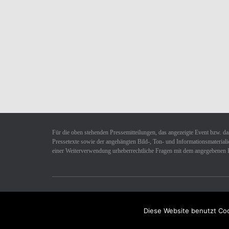
Für die oben stehenden Pressemitteilungen, das angezeigte Event bzw. das
Pressetexte sowie der angehängten Bild-, Ton- und Informationsmaterialie
einer Weiterverwendung urheberrechtliche Fragen mit dem angegebenen 
Datenschutzerklärung
Impressum
Kontakt
Diese Website benutzt Coo