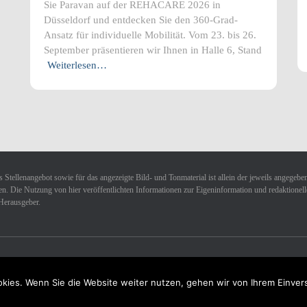
Sie Paravan auf der REHACARE 2026 in
Düsseldorf und entdecken Sie den 360-Grad-
Ansatz für individuelle Mobilität. Vom 23. bis 26.
September präsentieren wir Ihnen in Halle 6, Stand
Weiterlesen…
 Stellenangebot sowie für das angezeigte Bild- und Tonmaterial ist allein der jeweils angegebe
n. Die Nutzung von hier veröffentlichten Informationen zur Eigeninformation und redaktionellen 
Herausgeber.
kies. Wenn Sie die Website weiter nutzen, gehen wir von Ihrem Einver