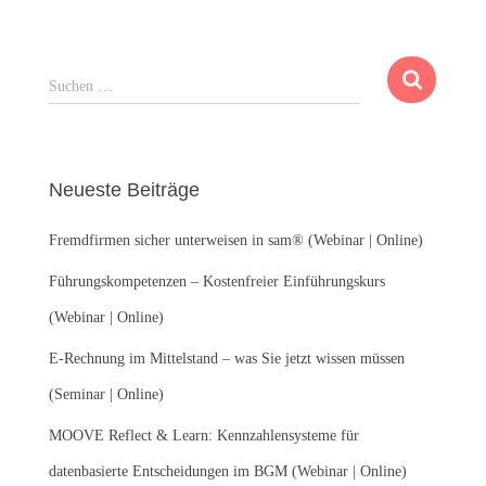
S
Suchen …
u
c
h
e
Neueste Beiträge
n
n
Fremdfirmen sicher unterweisen in sam® (Webinar | Online)
a
c
Führungskompetenzen – Kostenfreier Einführungskurs
h
:
(Webinar | Online)
E-Rechnung im Mittelstand – was Sie jetzt wissen müssen
(Seminar | Online)
MOOVE Reflect & Learn: Kennzahlensysteme für
datenbasierte Entscheidungen im BGM (Webinar | Online)