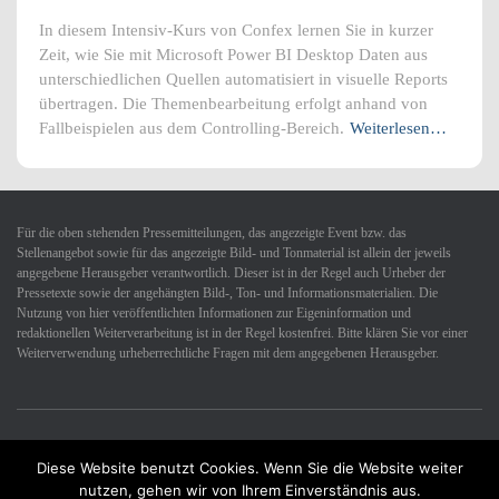
In diesem Intensiv-Kurs von Confex lernen Sie in kurzer
Zeit, wie Sie mit Microsoft Power BI Desktop Daten aus
unterschiedlichen Quellen automatisiert in visuelle Reports
übertragen. Die Themenbearbeitung erfolgt anhand von
Fallbeispielen aus dem Controlling-Bereich.
Weiterlesen…
Für die oben stehenden Pressemitteilungen, das angezeigte Event bzw. das
Stellenangebot sowie für das angezeigte Bild- und Tonmaterial ist allein der jeweils
angegebene Herausgeber verantwortlich. Dieser ist in der Regel auch Urheber der
Pressetexte sowie der angehängten Bild-, Ton- und Informationsmaterialien. Die
Nutzung von hier veröffentlichten Informationen zur Eigeninformation und
redaktionellen Weiterverarbeitung ist in der Regel kostenfrei. Bitte klären Sie vor einer
Weiterverwendung urheberrechtliche Fragen mit dem angegebenen Herausgeber.
Diese Website benutzt Cookies. Wenn Sie die Website weiter
Datenschutzerklärung
Impressum
Kontakt
nutzen, gehen wir von Ihrem Einverständnis aus.