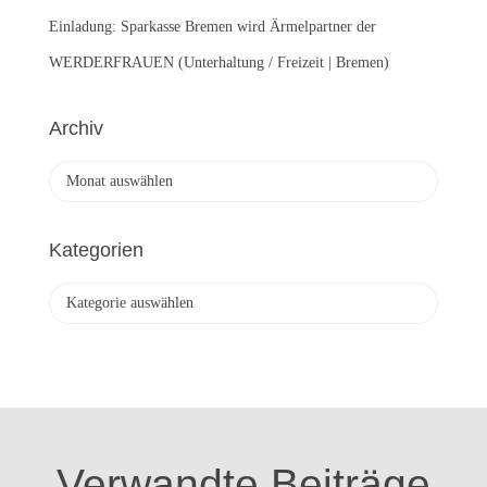
Einladung: Sparkasse Bremen wird Ärmelpartner der
WERDERFRAUEN (Unterhaltung / Freizeit | Bremen)
Archiv
A
r
c
h
Kategorien
i
v
K
a
t
e
g
o
r
i
Verwandte Beiträge
e