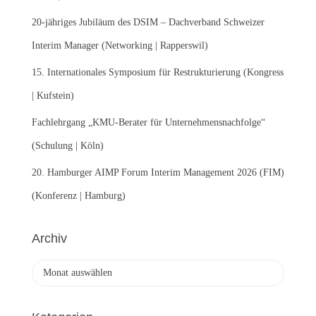
h
:
20-jähriges Jubiläum des DSIM – Dachverband Schweizer
Interim Manager (Networking | Rapperswil)
15. Internationales Symposium für Restrukturierung (Kongress
| Kufstein)
Fachlehrgang „KMU-Berater für Unternehmensnachfolge“
(Schulung | Köln)
20. Hamburger AIMP Forum Interim Management 2026 (FIM)
(Konferenz | Hamburg)
Archiv
A
r
c
h