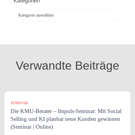
Kategorien
i
v
K
a
t
e
g
o
r
i
Verwandte Beiträge
e
n
SEMINAR
Die KMU-Berater – Impuls-Seminar: Mit Social
Selling und KI planbar neue Kunden gewinnen
(Seminar | Online)