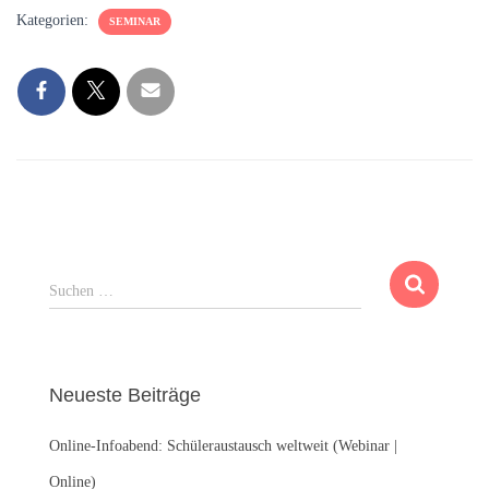
Kategorien:
SEMINAR
S
Suchen …
u
c
h
e
Neueste Beiträge
n
n
Online-Infoabend: Schüleraustausch weltweit (Webinar |
a
c
Online)