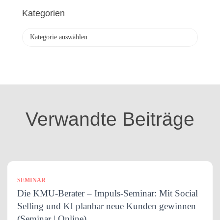
h
Kategorien
i
v
K
a
t
e
g
o
r
i
Verwandte Beiträge
e
n
SEMINAR
Die KMU-Berater – Impuls-Seminar: Mit Social
Selling und KI planbar neue Kunden gewinnen
(Seminar | Online)