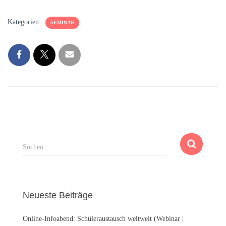
Kategorien:
SEMINAR
S
Suchen …
u
c
h
e
Neueste Beiträge
n
n
Online-Infoabend: Schüleraustausch weltweit (Webinar |
a