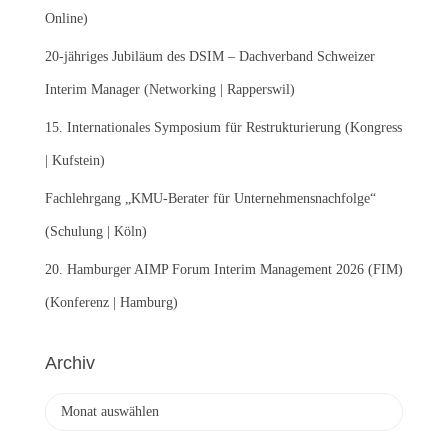
c
Online)
h
:
20-jähriges Jubiläum des DSIM – Dachverband Schweizer
Interim Manager (Networking | Rapperswil)
15. Internationales Symposium für Restrukturierung (Kongress
| Kufstein)
Fachlehrgang „KMU-Berater für Unternehmensnachfolge“
(Schulung | Köln)
20. Hamburger AIMP Forum Interim Management 2026 (FIM)
(Konferenz | Hamburg)
Archiv
A
r
c