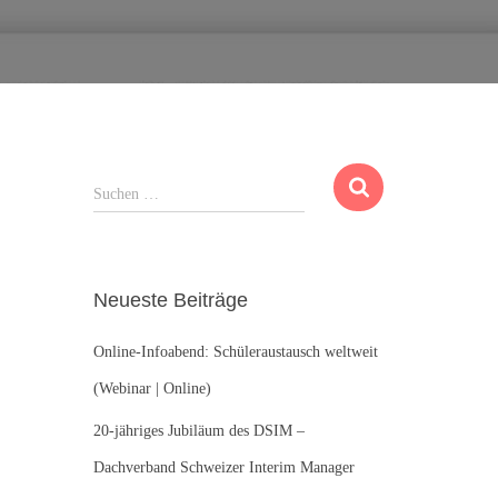
S
Suchen …
u
c
h
e
Neueste Beiträge
n
n
Online-Infoabend: Schüleraustausch weltweit
a
c
(Webinar | Online)
h
:
20-jähriges Jubiläum des DSIM –
Dachverband Schweizer Interim Manager