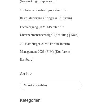
(Networking | Rapperswil)
15. Internationales Symposium für
Restrukturierung (Kongress | Kufstein)
Fachlehrgang „KMU-Berater für
Unternehmensnachfolge“ (Schulung | Köln)
20. Hamburger AIMP Forum Interim
Management 2026 (FIM) (Konferenz |
Hamburg)
Archiv
A
r
c
h
Kategorien
i