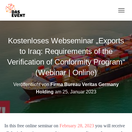
N
A
V
I
G
Kostenloses Webseminar „Exports
A
T
to Iraq: Requirements of the
I
O
Verification of Conformity Program“
N
(Webinar | Online)
U
M
S
Veröffentlicht von
Firma Bureau Veritas Germany
C
Holding
am
25. Januar 2023
H
A
L
T
E
N
In this free online seminar on
February 28, 2023
you will receive