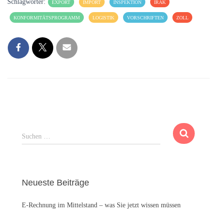
Schlagwörter:
EXPORT
IMPORT
INSPEKTION
IRAK
KONFORMITÄTSPROGRAMM
LOGISTIK
VORSCHRIFTEN
ZOLL
S
Suchen …
u
c
h
e
Neueste Beiträge
n
n
E-Rechnung im Mittelstand – was Sie jetzt wissen müssen
a