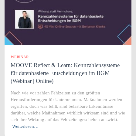
WEBINAR
MOOVE Reflect & Learn: Kennzahlensysteme
für datenbasierte Entscheidungen im BGM
(Webinar | Online)
Nach wie vor zählen Fehlzeiten zu den größten
Herausforderungen für Unternehmen. Maßnahmen werden
ergriffen, doch was fehlt, sind belastbare Erkenntnisse
darüber, welche Maßnahmen wirklich wirksam sind und wie
sich ihre Wirkung auf das Fehlzeitengeschehen auswirkt.
Weiterlesen…