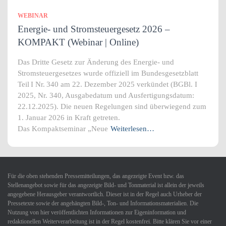
WEBINAR
Energie- und Stromsteuergesetz 2026 –
KOMPAKT (Webinar | Online)
Das Dritte Gesetz zur Änderung des Energie‑ und
Stromsteuergesetzes wurde offiziell im Bundesgesetzblatt
Teil I Nr. 340 am 22. Dezember 2025 verkündet (BGBl. I
2025, Nr. 340, Ausgabedatum und Ausfertigungsdatum:
22.12.2025). Die neuen Regelungen sind überwiegend zum
1. Januar 2026 in Kraft getreten.
Das Kompaktseminar „Neue
Weiterlesen…
Für die oben stehenden Pressemitteilungen, das angezeigte Event bzw. das
Stellenangebot sowie für das angezeigte Bild- und Tonmaterial ist allein der jeweils
angegebene Herausgeber verantwortlich. Dieser ist in der Regel auch Urheber der
Pressetexte sowie der angehängten Bild-, Ton- und Informationsmaterialien. Die
Nutzung von hier veröffentlichten Informationen zur Eigeninformation und
redaktionellen Weiterverarbeitung ist in der Regel kostenfrei. Bitte klären Sie vor einer