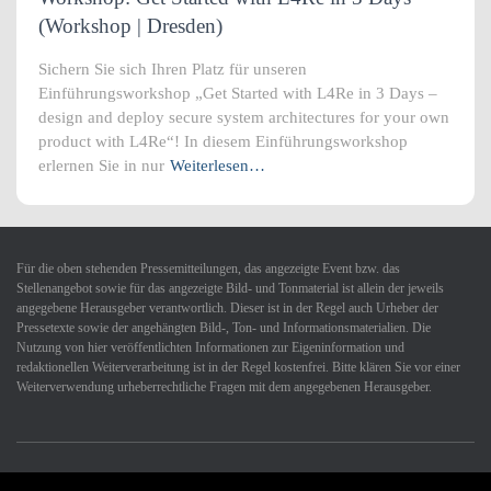
(Workshop | Dresden)
Sichern Sie sich Ihren Platz für unseren
Einführungsworkshop „Get Started with L4Re in 3 Days –
design and deploy secure system architectures for your own
product with L4Re“! In diesem Einführungsworkshop
erlernen Sie in nur
Weiterlesen…
Für die oben stehenden Pressemitteilungen, das angezeigte Event bzw. das
Stellenangebot sowie für das angezeigte Bild- und Tonmaterial ist allein der jeweils
angegebene Herausgeber verantwortlich. Dieser ist in der Regel auch Urheber der
Pressetexte sowie der angehängten Bild-, Ton- und Informationsmaterialien. Die
Nutzung von hier veröffentlichten Informationen zur Eigeninformation und
redaktionellen Weiterverarbeitung ist in der Regel kostenfrei. Bitte klären Sie vor einer
Weiterverwendung urheberrechtliche Fragen mit dem angegebenen Herausgeber.