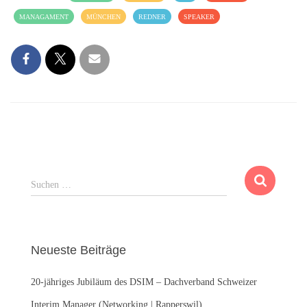
MANAGAMENT
MÜNCHEN
REDNER
SPEAKER
S
Suchen …
u
c
h
e
Neueste Beiträge
n
n
20-jähriges Jubiläum des DSIM – Dachverband Schweizer
a
c
Interim Manager (Networking | Rapperswil)