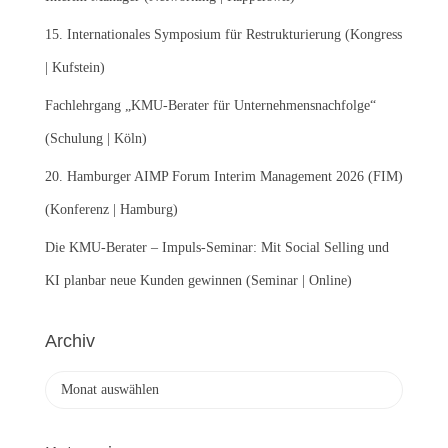
h
:
15. Internationales Symposium für Restrukturierung (Kongress
| Kufstein)
Fachlehrgang „KMU-Berater für Unternehmensnachfolge“
(Schulung | Köln)
20. Hamburger AIMP Forum Interim Management 2026 (FIM)
(Konferenz | Hamburg)
Die KMU-Berater – Impuls-Seminar: Mit Social Selling und
KI planbar neue Kunden gewinnen (Seminar | Online)
Archiv
A
r
c
h