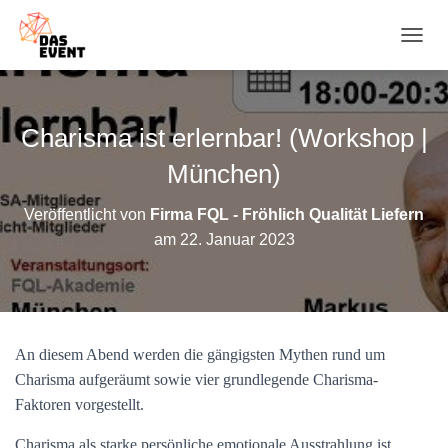
N
A
V
I
G
Charisma ist erlernbar! (Workshop |
A
T
München)
I
O
Veröffentlicht von
Firma FQL - Fröhlich Qualität Liefern
N
am
22. Januar 2023
U
M
S
C
H
A
An diesem Abend werden die gängigsten Mythen rund um
L
T
Charisma aufgeräumt sowie vier grundlegende Charisma-
E
Faktoren vorgestellt.
N
Charisma als starke persönliche emotionale Ausstrahlung ist