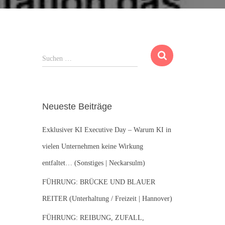
S
Suchen …
u
c
h
e
Neueste Beiträge
n
n
Exklusiver KI Executive Day – Warum KI in
a
c
vielen Unternehmen keine Wirkung
h
entfaltet… (Sonstiges | Neckarsulm)
:
FÜHRUNG: BRÜCKE UND BLAUER
REITER (Unterhaltung / Freizeit | Hannover)
FÜHRUNG: REIBUNG, ZUFALL,