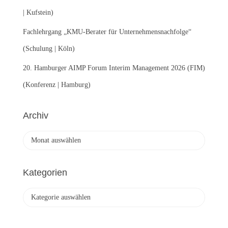
| Kufstein)
Fachlehrgang „KMU-Berater für Unternehmensnachfolge“
(Schulung | Köln)
20. Hamburger AIMP Forum Interim Management 2026 (FIM)
(Konferenz | Hamburg)
Archiv
A
r
c
h
Kategorien
i
v
K
a
t
e