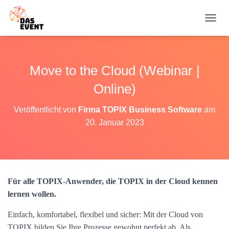
N
A
V
I
G
Move to the Cloud (Webinar |
A
T
Online)
I
O
Veröffentlicht von
Firma TOPIX Business Software
am
N
20. Januar 2023
U
M
S
C
H
A
Für alle TOPIX-Anwender, die TOPIX in der Cloud kennen
L
T
lernen wollen.
E
N
Einfach, komfortabel, flexibel und sicher: Mit der Cloud von
TOPIX bilden Sie Ihre Prozesse gewohnt perfekt ab. Als