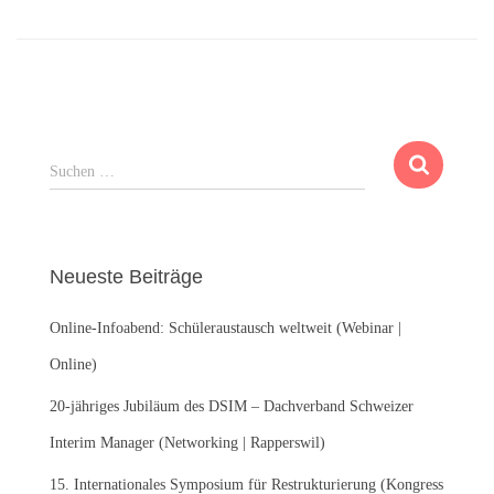
S
Suchen …
u
c
h
e
Neueste Beiträge
n
n
Online-Infoabend: Schüleraustausch weltweit (Webinar |
a
c
Online)
h
:
20-jähriges Jubiläum des DSIM – Dachverband Schweizer
Interim Manager (Networking | Rapperswil)
15. Internationales Symposium für Restrukturierung (Kongress