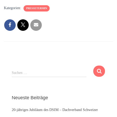
Kategorien:
PRESSETERMIN
S
Suchen …
u
c
h
e
Neueste Beiträge
n
n
20-jähriges Jubiläum des DSIM – Dachverband Schweizer
a
c