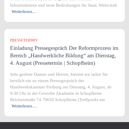
Infrastrukturen und neue Bedrohungen für Staat, Wirtschaft
Weiterlesen…
PRESSETERMIN
Einladung Pressegespräch Der Reformprozess im
Bereich „Handwerkliche Bildung“ am Dienstag,
4. August (Pressetermin | Schopfheim)
Sehr geehrte Damen und Herren, hiermit wir laden Sie
herzlich ein zu einem Pressegespräch der
Handwerkskammer Freiburg am Dienstag, 4. August, ab
9:30 Uhr in der Gewerbe Akademie in Schopfheim
Belchenstraße 74 79650 Schopfheim (Treffpunkt am
Weiterlesen…