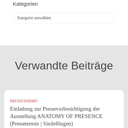
h
Kategorien
i
v
K
a
t
e
g
o
r
i
Verwandte Beiträge
e
n
PRESSETERMIN
Einladung zur Pressevorbesichtigung der
Ausstellung ANATOMY OF PRESENCE
(Pressetermin | Sindelfingen)