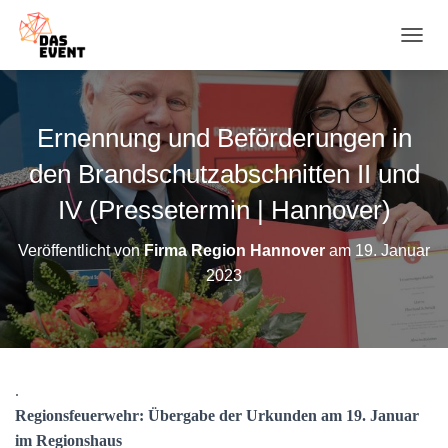
N
A
V
I
G
Ernennung und Beförderungen in
A
T
den Brandschutzabschnitten II und
I
O
IV (Pressetermin | Hannover)
N
U
Veröffentlicht von
Firma Region Hannover
am
19. Januar
M
2023
S
C
H
A
L
T
.
E
N
Regionsfeuerwehr: Übergabe der Urkunden am 19. Januar
im Regionshaus