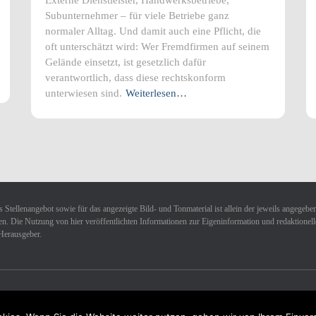
Subunternehmer – für viele Betriebe ganz
normaler Alltag. Und damit auch eine Pflicht, die
oft unterschätzt wird: Wer Fremdfirmen auf seinem
Gelände einsetzt, ist gesetzlich dafür
verantwortlich, dass diese rechtskonform
unterwiesen sind.
Weiterlesen…
 Stellenangebot sowie für das angezeigte Bild- und Tonmaterial ist allein der jeweils angegebe
n. Die Nutzung von hier veröffentlichten Informationen zur Eigeninformation und redaktionellen 
Herausgeber.