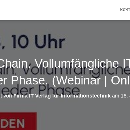
KON
l Chain. Vollumfängliche I
er Phase. (Webinar | Onl
ht von
Firma IT Verlag für Informationstechnik
am
18.