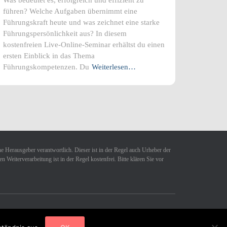
führen? Welche Aufgaben übernimmt eine
Führungskraft heute und was zeichnet eine starke
Führungspersönlichkeit aus? In diesem
kostenfreien Live-Online-Seminar erhältst du einen
ersten Einblick in das Thema
Führungskompetenzen. Du
Weiterlesen…
ne Herausgeber verantwortlich. Dieser ist in der Regel auch Urheber der
Weiterverarbeitung ist in der Regel kostenfrei. Bitte klären Sie vor
Hestia | Entwickelt von
ThemeIsle