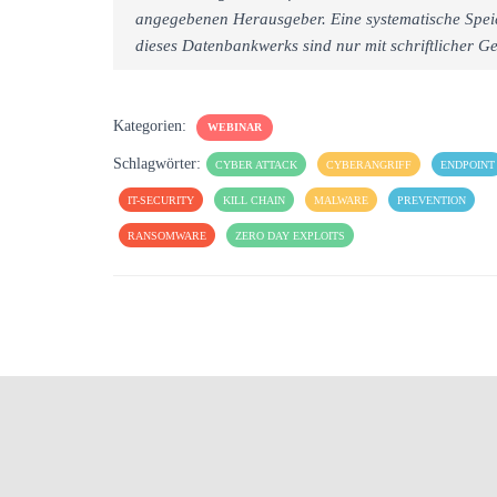
angegebenen Herausgeber. Eine systematische Spei
dieses Datenbankwerks sind nur mit schriftlicher
Kategorien:
WEBINAR
Schlagwörter:
CYBER ATTACK
CYBERANGRIFF
ENDPOINT
IT-SECURITY
KILL CHAIN
MALWARE
PREVENTION
RANSOMWARE
ZERO DAY EXPLOITS