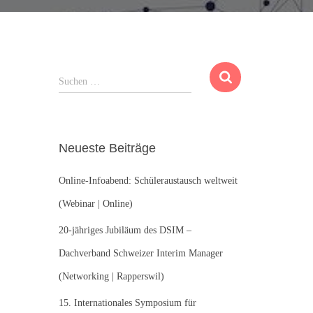
S
Suchen …
u
c
h
e
Neueste Beiträge
n
n
Online-Infoabend: Schüleraustausch weltweit
a
c
(Webinar | Online)
h
:
20-jähriges Jubiläum des DSIM –
Dachverband Schweizer Interim Manager
(Networking | Rapperswil)
15. Internationales Symposium für