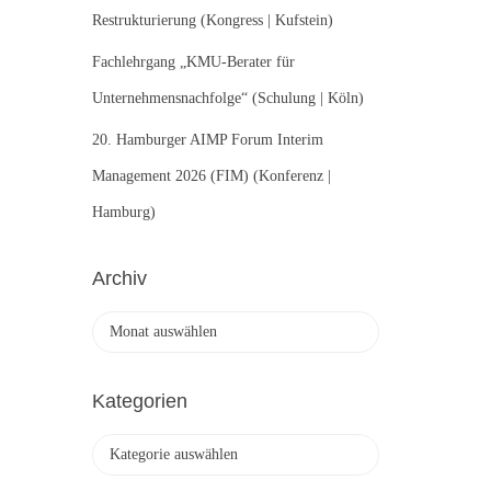
Restrukturierung (Kongress | Kufstein)
Fachlehrgang „KMU-Berater für
Unternehmensnachfolge“ (Schulung | Köln)
20. Hamburger AIMP Forum Interim
Management 2026 (FIM) (Konferenz |
Hamburg)
Archiv
A
r
c
h
Kategorien
i
v
K
a