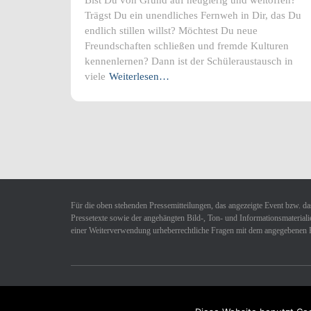
Trägst Du ein unendliches Fernweh in Dir, das Du
endlich stillen willst? Möchtest Du neue
Freundschaften schließen und fremde Kulturen
kennenlernen? Dann ist der Schüleraustausch in
viele
Weiterlesen…
Für die oben stehenden Pressemitteilungen, das angezeigte Event bzw. das
Pressetexte sowie der angehängten Bild-, Ton- und Informationsmaterialie
einer Weiterverwendung urheberrechtliche Fragen mit dem angegebenen 
Datenschutzerklärung
Impressum
Kontakt