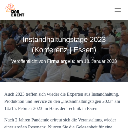
N
A
V
I
G
Instandhaltungstage 2023
A
T
(Konferenz | Essen)
I
O
Veröffentlicht von
Firma argvis;
am
18. Januar 2023
N
U
M
S
C
H
Auch 2023 treffen sich wieder die Experten aus Instandhaltung,
A
Produktion und Service zu den „Instandhaltungstagen 2023“ am
L
T
14./15. Februar 2023 im Haus der Technik in Essen.
E
N
Nach 2 Jahren Pandemie erfreut sich die Veranstaltung wieder
einer großen Resonanz. Nutzen Sie die Gelegenheit für eine