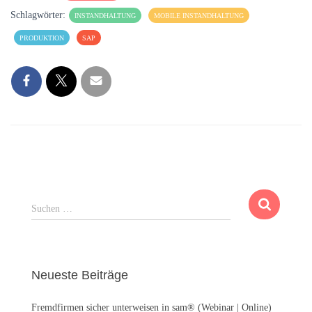
Schlagwörter:
INSTANDHALTUNG
MOBILE INSTANDHALTUNG
PRODUKTION
SAP
S
Suchen …
u
c
h
e
Neueste Beiträge
n
n
Fremdfirmen sicher unterweisen in sam® (Webinar | Online)
a