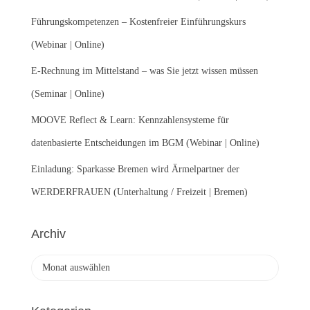
c
Führungskompetenzen – Kostenfreier Einführungskurs
h
:
(Webinar | Online)
E-Rechnung im Mittelstand – was Sie jetzt wissen müssen
(Seminar | Online)
MOOVE Reflect & Learn: Kennzahlensysteme für
datenbasierte Entscheidungen im BGM (Webinar | Online)
Einladung: Sparkasse Bremen wird Ärmelpartner der
WERDERFRAUEN (Unterhaltung / Freizeit | Bremen)
Archiv
A
r
c
h