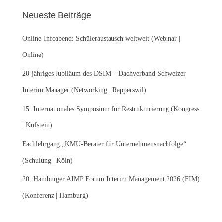
e
Neueste Beiträge
n
n
Online-Infoabend: Schüleraustausch weltweit (Webinar |
a
c
Online)
h
:
20-jähriges Jubiläum des DSIM – Dachverband Schweizer
Interim Manager (Networking | Rapperswil)
15. Internationales Symposium für Restrukturierung (Kongress
| Kufstein)
Fachlehrgang „KMU-Berater für Unternehmensnachfolge“
(Schulung | Köln)
20. Hamburger AIMP Forum Interim Management 2026 (FIM)
(Konferenz | Hamburg)