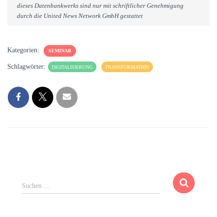
dieses Datenbankwerks sind nur mit schriftlicher Genehmigung
durch die United News Network GmbH gestattet
Kategorien:
SEMINAR
Schlagwörter:
DIGITALISIERUNG
TRANSFORMATION
S
Suchen …
u
c
h