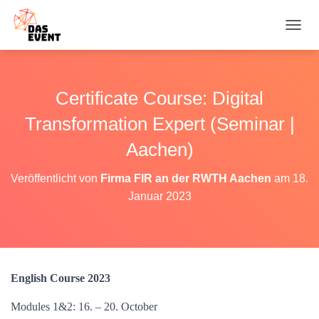
N
A
V
I
G
Certificate Course: Digital
A
T
Transformation Expert (Seminar |
I
O
Aachen)
N
U
Veröffentlicht von
Firma FIR an der RWTH Aachen
am
18.
M
Januar 2023
S
C
H
A
L
T
English Course 2023
E
N
Modules 1&2: 16. – 20. October