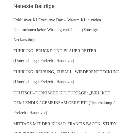
e
Neueste Beiträge
n
n
Exklusiver KI Executive Day – Warum KI in vielen
a
c
Unternehmen keine Wirkung entfaltet… (Sonstiges |
h
Neckarsulm)
:
FÜHRUNG: BRÜCKE UND BLAUER REITER
(Unterhaltung / Freizeit | Hannover)
FÜHRUNG: REIBUNG, ZUFALL, WIEDERENTDECKUNG
(Unterhaltung / Freizeit | Hannover)
DEUTSCH–TÜRKISCHE KULTURTAGE: „BIRLIKTE
DEMLENDIK / GEMEINSAM GEREIFT“ (Unterhaltung /
Freizeit | Hannover)
MITTAGS MIT DER KUNST: FRANCIS BACON, STUDY