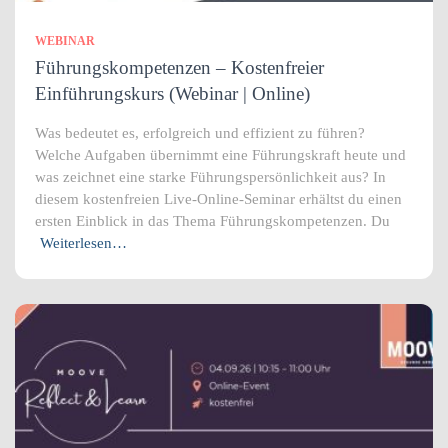
WEBINAR
Führungskompetenzen – Kostenfreier
Einführungskurs (Webinar | Online)
Was bedeutet es, erfolgreich und effizient zu führen?
Welche Aufgaben übernimmt eine Führungskraft heute und
was zeichnet eine starke Führungspersönlichkeit aus? In
diesem kostenfreien Live-Online-Seminar erhältst du einen
ersten Einblick in das Thema Führungskompetenzen. Du
Weiterlesen…