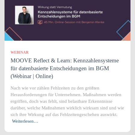
WEBINAR
MOOVE Reflect & Learn: Kennzahlensysteme
für datenbasierte Entscheidungen im BGM
(Webinar | Online)
Nach wie vor zählen Fehlzeiten zu den größten
Herausforderungen für Unternehmen. Maßnahmen werden
ergriffen, doch was fehlt, sind belastbare Erkenntnisse
darüber, welche Maßnahmen wirklich wirksam sind und wie
sich ihre Wirkung auf das Fehlzeitengeschehen auswirkt.
Weiterlesen…