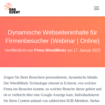
N
A
V
I
G
Dynamische Webseiteninhalte für
A
T
Firmenbesucher (Webinar | Online)
I
O
Veröffentlicht von
Firma WiredMinds
am
17. Januar 2023
N
U
M
S
C
H
Zeigen Sie Ihren Besuchern personalisierte, dynamische Inhalte.
A
Die WiredMinds Technologie erkennt in Echtzeit, von welcher
L
T
Firma ein Besucher kommt, zu welcher Branche dieser gehört und
E
ob er vielleicht über eine Google-Anzeige kam. Individualisieren
N
Sie Ihren Content anhand von zahlreichen B2B-Metriken. Stefan