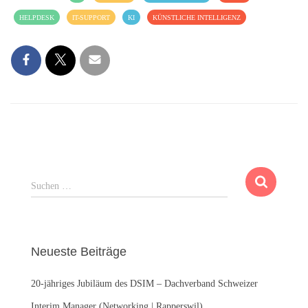
HELPDESK
IT-SUPPORT
KI
KÜNSTLICHE INTELLIGENZ
S
Suchen …
u
c
h
e
Neueste Beiträge
n
n
20-jähriges Jubiläum des DSIM – Dachverband Schweizer
a
c
Interim Manager (Networking | Rapperswil)