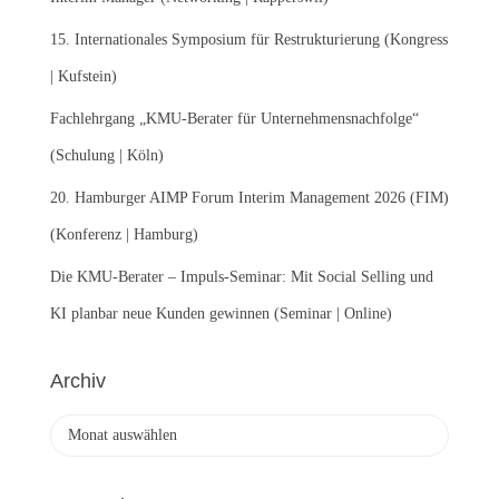
h
:
15. Internationales Symposium für Restrukturierung (Kongress
| Kufstein)
Fachlehrgang „KMU-Berater für Unternehmensnachfolge“
(Schulung | Köln)
20. Hamburger AIMP Forum Interim Management 2026 (FIM)
(Konferenz | Hamburg)
Die KMU-Berater – Impuls-Seminar: Mit Social Selling und
KI planbar neue Kunden gewinnen (Seminar | Online)
Archiv
A
r
c
h