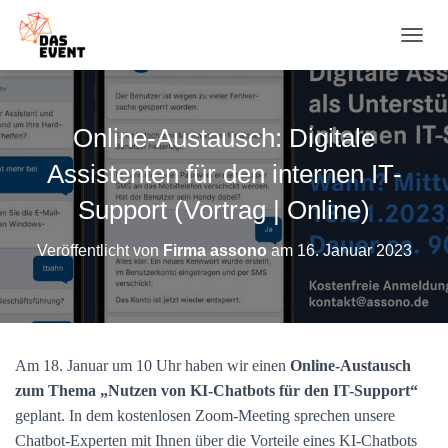
N
A
V
I
G
Online-Austausch: Digitale
A
T
Assistenten für den internen IT-
I
O
Support (Vortrag | Online)
N
U
Veröffentlicht von
Firma assono
am
16. Januar 2023
M
S
C
H
A
L
Am 18. Januar um 10 Uhr haben wir einen
Online-Austausch
T
zum Thema „Nutzen von KI-Chatbots für den IT-Support“
E
N
geplant. In dem kostenlosen Zoom-Meeting sprechen unsere
Chatbot-Experten mit Ihnen über die Vorteile eines KI-Chatbots