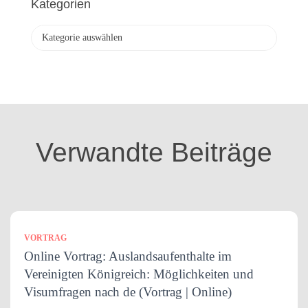
Kategorien
i
v
K
a
t
e
g
o
r
i
Verwandte Beiträge
e
n
VORTRAG
Online Vortrag: Auslandsaufenthalte im
Vereinigten Königreich: Möglichkeiten und
Visumfragen nach de (Vortrag | Online)