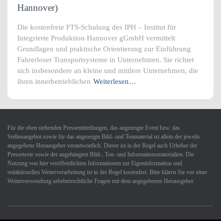
Hannover)
Die kostenfreie FTS-Schulung des IPH – Institut für
Integrierte Produktion Hannover gGmbH vermittelt
Grundlagen und praktische Orientierung zur Einführung
Fahrerloser Transportsysteme in Unternehmen. Sie richtet
sich insbesondere an kleine und mittlere Unternehmen, die
ihren innerbetrieblichen
Weiterlesen…
Für die oben stehenden Pressemitteilungen, das angezeigte Event bzw. das
Stellenangebot sowie für das angezeigte Bild- und Tonmaterial ist allein der jeweils
angegebene Herausgeber verantwortlich. Dieser ist in der Regel auch Urheber der
Pressetexte sowie der angehängten Bild-, Ton- und Informationsmaterialien. Die
Nutzung von hier veröffentlichten Informationen zur Eigeninformation und
redaktionellen Weiterverarbeitung ist in der Regel kostenfrei. Bitte klären Sie vor einer
Weiterverwendung urheberrechtliche Fragen mit dem angegebenen Herausgeber.