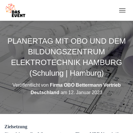
N
A
V
I
G
PLANERTAG MIT OBO UND DEM
A
T
BILDUNGSZENTRUM
I
O
ELEKTROTECHNIK HAMBURG
N
(Schulung | Hamburg)
U
M
S
Veröffentlicht von
Firma OBO Bettermann Vertrieb
C
Deutschland
am
12. Januar 2023
H
A
L
T
E
N
Zielsetzung