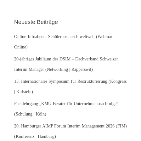
c
h
e
Neueste Beiträge
n
n
Online-Infoabend: Schüleraustausch weltweit (Webinar |
a
c
Online)
h
:
20-jähriges Jubiläum des DSIM – Dachverband Schweizer
Interim Manager (Networking | Rapperswil)
15. Internationales Symposium für Restrukturierung (Kongress
| Kufstein)
Fachlehrgang „KMU-Berater für Unternehmensnachfolge“
(Schulung | Köln)
20. Hamburger AIMP Forum Interim Management 2026 (FIM)
(Konferenz | Hamburg)