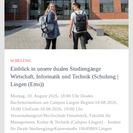
SCHULUNG
Einblick in unsere dualen Studiengänge
Wirtschaft, Informatik und Technik (Schulung |
Lingen (Ems))
Montag, 10. August 2026, 18:00 Uhr Duales
Bachelorstudium am Campus Lingen Beginn:10.08.2026,
18:00 UhrEnde:10.08.2026, 19:00 Uhr
Veranstaltungsort:Hochschule Osnabrück, Fakultät für
Management, Kultur & Technik (Campus Lingen) – Institut
für Duale StudiengängeKaiserstraße 10b49809 Lingen