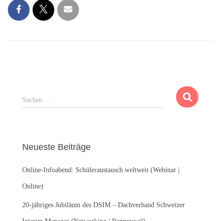
S
Suchen …
u
c
h
e
Neueste Beiträge
n
n
Online-Infoabend: Schüleraustausch weltweit (Webinar |
a
c
Online)
h
:
20-jähriges Jubiläum des DSIM – Dachverband Schweizer