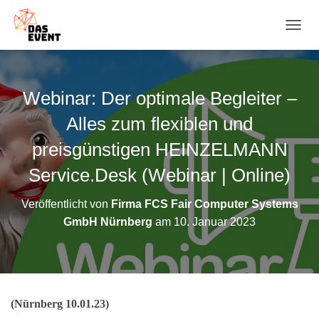
N
A
V
I
G
Webinar: Der optimale Begleiter –
A
T
Alles zum flexiblen und
I
O
preisgünstigen HEINZELMANN
N
Service.Desk (Webinar | Online)
U
M
S
Veröffentlicht von
Firma FCS Fair Computer Systems
C
GmbH Nürnberg
am
10. Januar 2023
H
A
L
T
E
N
(Nürnberg 10.01.23)