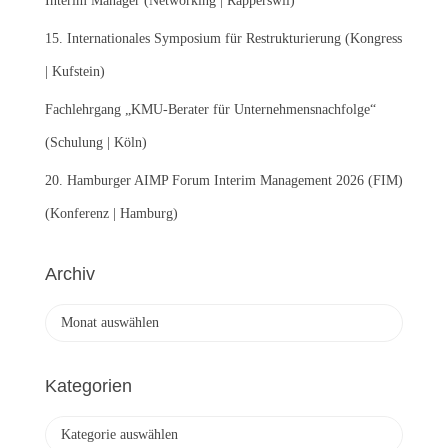
Interim Manager (Networking | Rapperswil)
15. Internationales Symposium für Restrukturierung (Kongress
| Kufstein)
Fachlehrgang „KMU-Berater für Unternehmensnachfolge“
(Schulung | Köln)
20. Hamburger AIMP Forum Interim Management 2026 (FIM)
(Konferenz | Hamburg)
Archiv
A
r
c
h
Kategorien
i
v
K
a