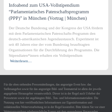
Infoabend zum USA-Vollstipendium
“Parlamentarisches Patenschaftsprogramm
(PPP)” in München (Vortrag | München)
Der Deutsche Bundestag und der Kongress der USA fördern
mit dem Parlamentarischen Patenschafts-Programm den
deutsch-amerikanischen Jugendaustausch. Experiment ist
seit 40 Jahren eine der vom Bundestag beauftragten
Organisationen für die Durchführung des Programms. Die
Stipendiaten*innen erhalten ein Vollstipendium
Weiterlesen…
Für die oben stehenden Pressemitteilungen, das angezeigte Event bzw. das
Stellenangebot sowie für das angezeigte Bild- und Tonmaterial ist allein der jeweils
angegebene Herausgeber verantwortlich. Dieser ist in der Regel auch Urheber der
Pressetexte sowie der angehängten Bild-, Ton- und Informationsmaterialien. Die
Nutzung von hier veröffentlichten Informationen zur Eigeninformation und
redaktionellen Weiterverarbeitung ist in der Regel kostenfrei. Bitte klären Sie vor einer
Weiterverwendung urheberrechtliche Fragen mit dem angegebenen Herausgeber.