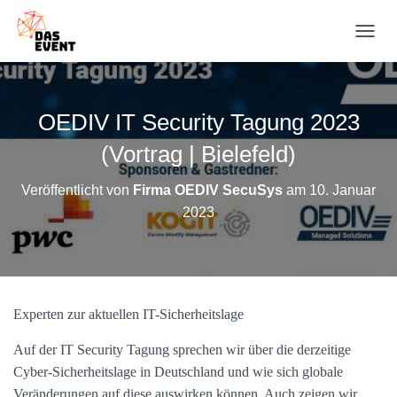
N
A
V
I
G
OEDIV IT Security Tagung 2023
A
T
(Vortrag | Bielefeld)
I
O
Veröffentlicht von
Firma OEDIV SecuSys
am
10. Januar
N
2023
U
M
S
C
H
A
Experten zur aktuellen IT-Sicherheitslage
L
T
E
Auf der IT Security Tagung sprechen wir über die derzeitige
N
Cyber-Sicherheitslage in Deutschland und wie sich globale
Veränderungen auf diese auswirken können. Auch zeigen wir