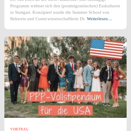
Programm widmet sich den (postmigrantischen) Esskulturen
in Stuttgart. Konzipiert wurde die Summer School von
Rektorin und Comicwissenschaftlerin Dr.
Weiterlesen…
VORTRAG