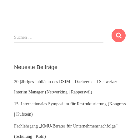
S
Suchen …
u
c
h
e
Neueste Beiträge
n
n
20-jähriges Jubiläum des DSIM – Dachverband Schweizer
a
c
Interim Manager (Networking | Rapperswil)
h
:
15. Internationales Symposium für Restrukturierung (Kongress
| Kufstein)
Fachlehrgang „KMU-Berater für Unternehmensnachfolge“
(Schulung | Köln)