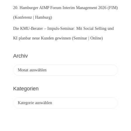
20. Hamburger AIMP Forum Interim Management 2026 (FIM)
(Konferenz | Hamburg)
Die KMU-Berater – Impuls-Seminar: Mit Social Selling und
KI planbar neue Kunden gewinnen (Seminar | Online)
Archiv
A
r
c
h
Kategorien
i
v
K
a
t
e
g