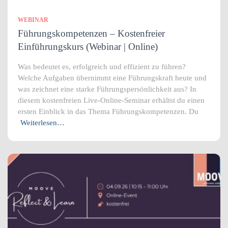
WEBINAR
Führungskompetenzen – Kostenfreier
Einführungskurs (Webinar | Online)
Was bedeutet es, erfolgreich und effizient zu führen?
Welche Aufgaben übernimmt eine Führungskraft heute und
was zeichnet eine starke Führungspersönlichkeit aus? In
diesem kostenfreien Live-Online-Seminar erhältst du einen
ersten Einblick in das Thema Führungskompetenzen. Du
Weiterlesen…