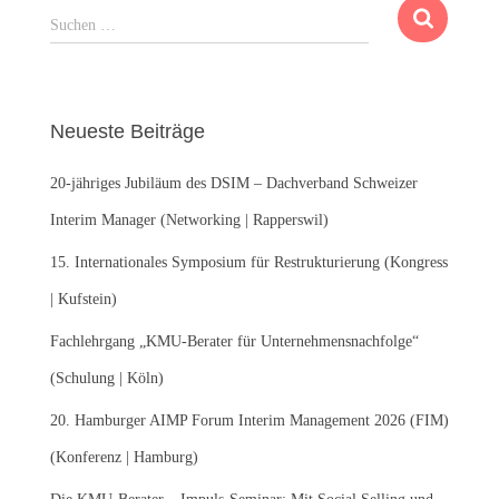
S
Suchen …
u
c
h
e
Neueste Beiträge
n
n
20-jähriges Jubiläum des DSIM – Dachverband Schweizer
a
c
Interim Manager (Networking | Rapperswil)
h
:
15. Internationales Symposium für Restrukturierung (Kongress
| Kufstein)
Fachlehrgang „KMU-Berater für Unternehmensnachfolge“
(Schulung | Köln)
20. Hamburger AIMP Forum Interim Management 2026 (FIM)
(Konferenz | Hamburg)