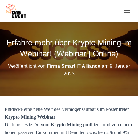
N
A
V
I
G
Erfahre mehr über Krypto Mining im
A
T
Webinar! (Webinar | Online)
I
O
Veröffentlicht von
Firma Smart IT Alliance
am
9. Januar
N
2023
U
M
S
C
H
A
Entdecke eine neue Welt des Vermögensaufbaus im kostenfreien
L
T
Krypto Mining Webinar
.
E
Du lernst, wie Du vom
Krypto Mining
profitierst und von einem
N
hohen passiven Einkommen mit Renditen zwischen 2% und 9%