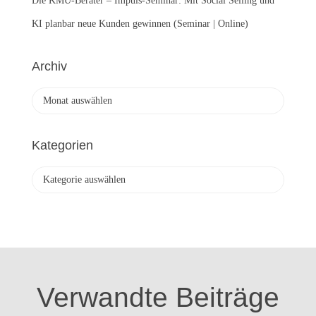
Die KMU-Berater – Impuls-Seminar: Mit Social Selling und
KI planbar neue Kunden gewinnen (Seminar | Online)
Archiv
A
r
c
h
Kategorien
i
v
K
a
t
e
g
o
r
i
Verwandte Beiträge
e
n