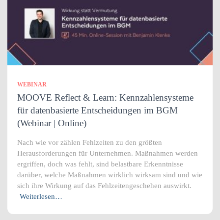
WEBINAR
MOOVE Reflect & Learn: Kennzahlensysteme
für datenbasierte Entscheidungen im BGM
(Webinar | Online)
Nach wie vor zählen Fehlzeiten zu den größten
Herausforderungen für Unternehmen. Maßnahmen werden
ergriffen, doch was fehlt, sind belastbare Erkenntnisse
darüber, welche Maßnahmen wirklich wirksam sind und wie
sich ihre Wirkung auf das Fehlzeitengeschehen auswirkt.
Weiterlesen…