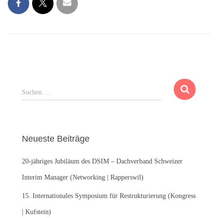
S
Suchen …
u
c
h
e
Neueste Beiträge
n
n
20-jähriges Jubiläum des DSIM – Dachverband Schweizer
a
c
Interim Manager (Networking | Rapperswil)
h
:
15. Internationales Symposium für Restrukturierung (Kongress
| Kufstein)