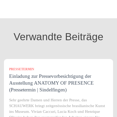
t
e
g
o
r
i
Verwandte Beiträge
e
n
PRESSETERMIN
Einladung zur Pressevorbesichtigung der
Ausstellung ANATOMY OF PRESENCE
(Pressetermin | Sindelfingen)
Sehr geehrte Damen und Herren der Presse, das
SCHAUWERK bringt zeitgenössische brasilianische Kunst
ins Museum. Vivian Caccuri, Lucia Koch und Henrique