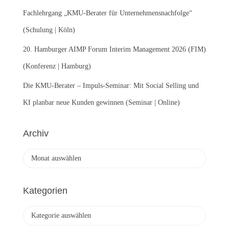
Fachlehrgang „KMU-Berater für Unternehmensnachfolge“
(Schulung | Köln)
20. Hamburger AIMP Forum Interim Management 2026 (FIM)
(Konferenz | Hamburg)
Die KMU-Berater – Impuls-Seminar: Mit Social Selling und
KI planbar neue Kunden gewinnen (Seminar | Online)
Archiv
A
r
c
h
Kategorien
i
v
K
a