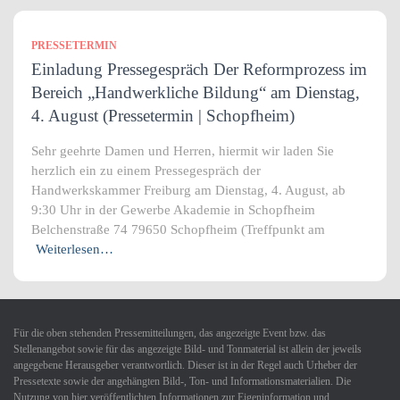
PRESSETERMIN
Einladung Pressegespräch Der Reformprozess im
Bereich „Handwerkliche Bildung“ am Dienstag,
4. August (Pressetermin | Schopfheim)
Sehr geehrte Damen und Herren, hiermit wir laden Sie
herzlich ein zu einem Pressegespräch der
Handwerkskammer Freiburg am Dienstag, 4. August, ab
9:30 Uhr in der Gewerbe Akademie in Schopfheim
Belchenstraße 74 79650 Schopfheim (Treffpunkt am
Weiterlesen…
Für die oben stehenden Pressemitteilungen, das angezeigte Event bzw. das
Stellenangebot sowie für das angezeigte Bild- und Tonmaterial ist allein der jeweils
angegebene Herausgeber verantwortlich. Dieser ist in der Regel auch Urheber der
Pressetexte sowie der angehängten Bild-, Ton- und Informationsmaterialien. Die
Nutzung von hier veröffentlichten Informationen zur Eigeninformation und