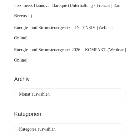
Jazz meets Hannover Baroque (Unterhaltung / Freizeit | Bad
Bevensen)
Energie- und Stromsteuergesetz – INTENSIV (Webinar |
Online)
Energie- und Stromsteuergesetz 2026 – KOMPAKT (Webinar |
Online)
Archiv
A
r
c
h
Kategorien
i
v
K
a