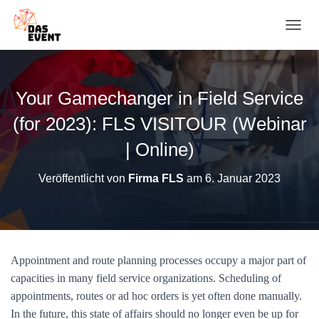
N
A
V
I
G
Your Gamechanger in Field Service
A
T
(for 2023): FLS VISITOUR (Webinar
I
O
| Online)
N
U
Veröffentlicht von
Firma FLS
am
6. Januar 2023
M
S
C
H
A
L
Appointment and route planning processes occupy a major part of
T
capacities in many field service organizations. Scheduling of
E
N
appointments, routes or ad hoc orders is yet often done manually.
In the future, this state of affairs should no longer even be up for