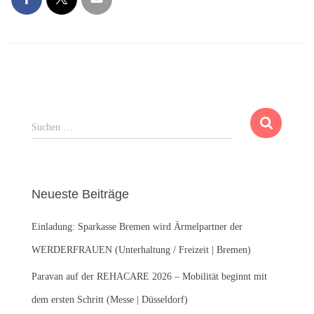
S
Suchen …
u
c
h
e
Neueste Beiträge
n
n
Einladung: Sparkasse Bremen wird Ärmelpartner der
a
c
WERDERFRAUEN (Unterhaltung / Freizeit | Bremen)
h
:
Paravan auf der REHACARE 2026 – Mobilität beginnt mit
dem ersten Schritt (Messe | Düsseldorf)