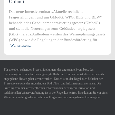
Online)
Das neue Intensivseminar „Aktuelle rechtliche
Fragestellungen rund um GModG, WPG, BEG und BEW“
behandelt das Gebäudemodernisierungsgesetz (GModG)
und stellt die Neuerungen zum Gebäudeenergiegesetz
(GEG) heraus.Außerdem werden das Wärmeplanungsgesetz
(WPG) sowie die Regelungen der Bundesförderung für
Weiterlesen…
Für die oben stehenden Pressemitteilungen, das angezeigte Event bzw. das
Stellenangebot sowie für das angezeigte Bild- und Tonmaterial ist allein der jeweils
angegebene Herausgeber verantwortlich. Dieser ist in der Regel auch Urheber der
Pressetexte sowie der angehängten Bild-, Ton- und Informationsmaterialien. Die
Nutzung von hier veröffentlichten Informationen zur Eigeninformation und
redaktionellen Weiterverarbeitung ist in der Regel kostenfrei. Bitte klären Sie vor einer
Weiterverwendung urheberrechtliche Fragen mit dem angegebenen Herausgeber.