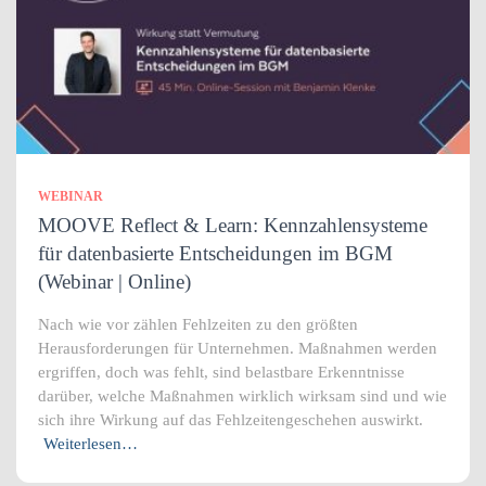
WEBINAR
MOOVE Reflect & Learn: Kennzahlensysteme
für datenbasierte Entscheidungen im BGM
(Webinar | Online)
Nach wie vor zählen Fehlzeiten zu den größten
Herausforderungen für Unternehmen. Maßnahmen werden
ergriffen, doch was fehlt, sind belastbare Erkenntnisse
darüber, welche Maßnahmen wirklich wirksam sind und wie
sich ihre Wirkung auf das Fehlzeitengeschehen auswirkt.
Weiterlesen…