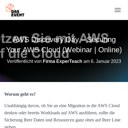
N
A
V
I
G
AWS Discovery Day – Securing
A
T
Your AWS Cloud (Webinar | Online)
I
O
Veröffentlicht von
Firma ExperTeach
am
6. Januar 2023
N
U
M
S
C
H
Worum geht es?
A
L
Unabhängig davon, ob Sie an eine Migration in die AWS Cloud
T
E
denken oder bereits Workloads auf AWS ausführen, sollte die
N
Sicherung Ihrer Daten und Ressourcen ganz oben auf Ihrer Liste
stehen.