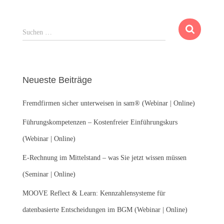
S
Suchen …
u
c
h
e
Neueste Beiträge
n
n
Fremdfirmen sicher unterweisen in sam® (Webinar | Online)
a
c
Führungskompetenzen – Kostenfreier Einführungskurs
h
:
(Webinar | Online)
E-Rechnung im Mittelstand – was Sie jetzt wissen müssen
(Seminar | Online)
MOOVE Reflect & Learn: Kennzahlensysteme für
datenbasierte Entscheidungen im BGM (Webinar | Online)