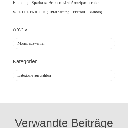
Einladung: Sparkasse Bremen wird Ärmelpartner der
WERDERFRAUEN (Unterhaltung / Freizeit | Bremen)
Archiv
A
r
c
h
Kategorien
i
v
K
a
t
e
g
o
r
i
Verwandte Beiträge
e