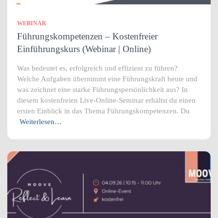
WEBINAR
Führungskompetenzen – Kostenfreier
Einführungskurs (Webinar | Online)
Was bedeutet es, erfolgreich und effizient zu führen?
Welche Aufgaben übernimmt eine Führungskraft heute und
was zeichnet eine starke Führungspersönlichkeit aus? In
diesem kostenfreien Live-Online-Seminar erhältst du einen
ersten Einblick in das Thema Führungskompetenzen. Du
Weiterlesen…