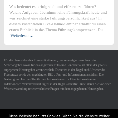
Was bedeutet es, erfolgreich und effizient zu führen?
Welche Aufgaben übernimmt eine Führungskraft heute und
was zeichnet eine starke Führungspersönlichkeit aus? In
diesem kostenfreien Live-Online-Seminar erhältst du einen
ersten Einblick in das Thema Führungskompetenzen. Du
Weiterlesen…
Für die oben stehenden Pressemitteilungen, das angezeigte Event bzw. das
Stellenangebot sowie für das angezeigte Bild- und Tonmaterial ist allein der jeweils
angegebene Herausgeber verantwortlich. Dieser ist in der Regel auch Urheber der
Pressetexte sowie der angehängten Bild-, Ton- und Informationsmaterialien. Die
Nutzung von hier veröffentlichten Informationen zur Eigeninformation und
redaktionellen Weiterverarbeitung ist in der Regel kostenfrei. Bitte klären Sie vor einer
Weiterverwendung urheberrechtliche Fragen mit dem angegebenen Herausgeber.
Diese Website benutzt Cookies. Wenn Sie die Website weiter
Datenschutzerklärung
Impressum
Kontakt