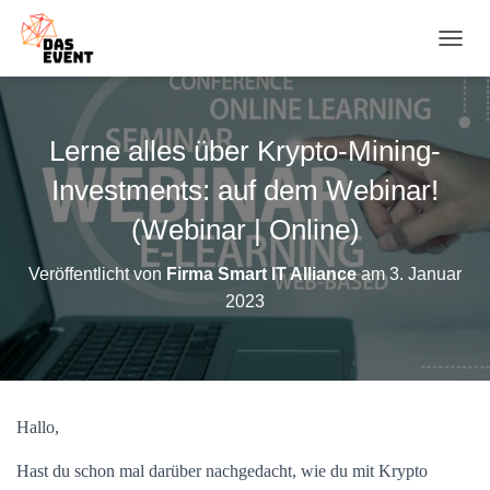
N
A
V
I
G
Lerne alles über Krypto-Mining-
A
T
Investments: auf dem Webinar!
I
O
(Webinar | Online)
N
U
Veröffentlicht von
Firma Smart IT Alliance
am
3. Januar
M
2023
S
C
H
A
L
T
Hallo,
E
N
Hast du schon mal darüber nachgedacht, wie du mit Krypto