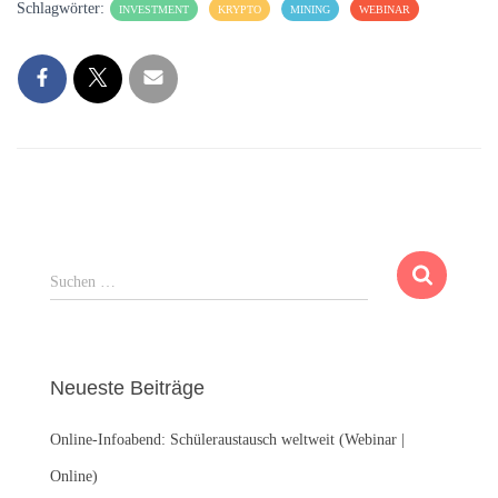
Schlagwörter:
INVESTMENT
KRYPTO
MINING
WEBINAR
S
Suchen …
u
c
h
e
Neueste Beiträge
n
n
Online-Infoabend: Schüleraustausch weltweit (Webinar |
a
c
Online)
h