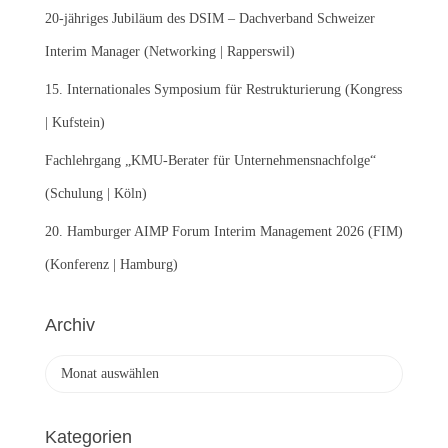
:
20-jähriges Jubiläum des DSIM – Dachverband Schweizer
Interim Manager (Networking | Rapperswil)
15. Internationales Symposium für Restrukturierung (Kongress
| Kufstein)
Fachlehrgang „KMU-Berater für Unternehmensnachfolge“
(Schulung | Köln)
20. Hamburger AIMP Forum Interim Management 2026 (FIM)
(Konferenz | Hamburg)
Archiv
A
r
c
h
Kategorien