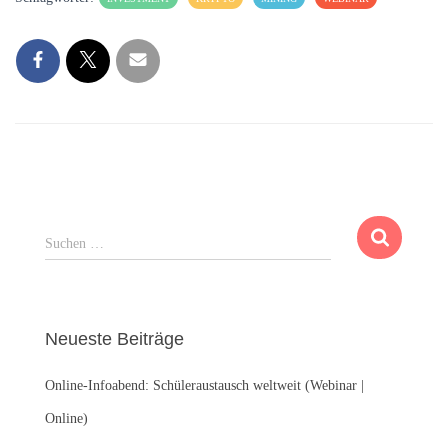
S
Suchen …
u
c
h
e
Neueste Beiträge
n
n
Online-Infoabend: Schüleraustausch weltweit (Webinar |
a
c
Online)
h