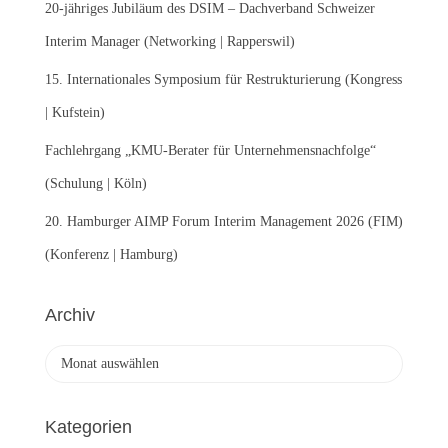
:
20-jähriges Jubiläum des DSIM – Dachverband Schweizer
Interim Manager (Networking | Rapperswil)
15. Internationales Symposium für Restrukturierung (Kongress
| Kufstein)
Fachlehrgang „KMU-Berater für Unternehmensnachfolge“
(Schulung | Köln)
20. Hamburger AIMP Forum Interim Management 2026 (FIM)
(Konferenz | Hamburg)
Archiv
A
r
c
h
Kategorien
i