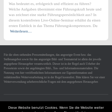
Was bedeutet es, erfolgreich und effizient zu führen?
Welche Aufgaben übernimmt eine Führungskraft heute und
was zeichnet eine starke Führungspersönlichkeit aus? In
diesem kostenfreien Live-Online-Seminar erhältst du einen
ersten Einblick in das Thema Führungskompetenzen. Du
Weiterlesen…
Für die oben stehenden Pressemitteilungen, das angezeigte Event bzw. das
Stellenangebot sowie für das angezeigte Bild- und Tonmaterial ist allein der jeweils
angegebene Herausgeber verantwortlich. Dieser ist in der Regel auch Urheber der
Pressetexte sowie der angehängten Bild-, Ton- und Informationsmaterialien. Die
Nutzung von hier veröffentlichten Informationen zur Eigeninformation und
redaktionellen Weiterverarbeitung ist in der Regel kostenfrei. Bitte klären Sie vor einer
Weiterverwendung urheberrechtliche Fragen mit dem angegebenen Herausgeber.
Diese Website benutzt Cookies. Wenn Sie die Website weiter
Datenschutzerklärung
Impressum
Kontakt