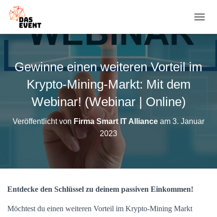
N
A
V
I
G
Gewinne einen weiteren Vorteil im
A
T
Krypto-Mining-Markt: Mit dem
I
O
Webinar! (Webinar | Online)
N
U
Veröffentlicht von
Firma Smart IT Alliance
am
3. Januar
M
2023
S
C
H
A
L
T
Entdecke den Schlüssel zu deinem passiven Einkommen!
E
N
Möchtest du einen weiteren Vorteil im Krypto-Mining Markt